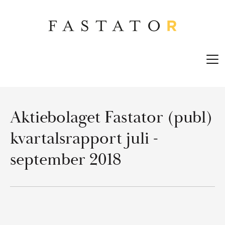
Skip
to
main
content
Open
men
Aktiebolaget Fastator (publ)
kvartalsrapport juli -
september 2018