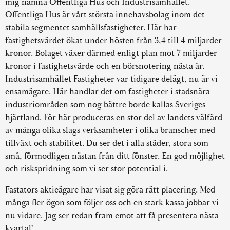
mig nämna Offentliga Hus och Industrisamhället.
Offentliga Hus är vårt största innehavsbolag inom det
stabila segmentet samhällsfastigheter. Här har
fastighetsvärdet ökat under hösten från 3,4 till 4 miljarder
kronor. Bolaget växer därmed enligt plan mot 7 miljarder
kronor i fastighetsvärde och en börsnotering nästa år.
Industrisamhället Fastigheter var tidigare delägt, nu är vi
ensamägare. Här handlar det om fastigheter i stadsnära
industriområden som nog bättre borde kallas Sveriges
hjärtland. För här produceras en stor del av landets välfärd
av många olika slags verksamheter i olika branscher med
tillväxt och stabilitet. Du ser det i alla städer, stora som
små, förmodligen nästan från ditt fönster. En god möjlighet
och riskspridning som vi ser stor potential i.
Fastators aktieägare har visat sig göra rätt placering. Med
många fler ögon som följer oss och en stark kassa jobbar vi
nu vidare. Jag ser redan fram emot att få presentera nästa
kvartal!