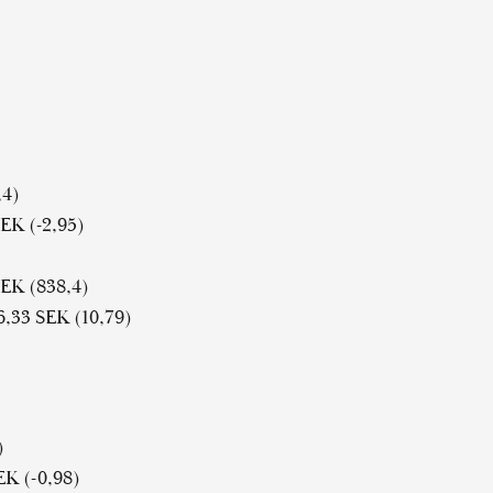
,4)
SEK (-2,95)
SEK (838,4)
6,33 SEK (10,79)
)
EK (-0,98)