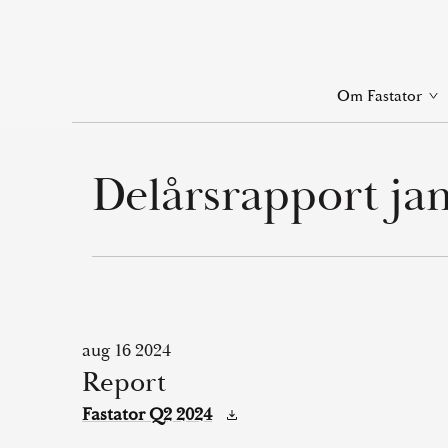
Skip
to
main
Op
content
Om Fastator
lin
me
Delårsrapport jan
aug 16 2024
Report
Fastator Q2 2024