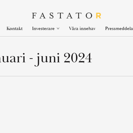
en
Open
Kontakt
Våra innehav
Investerare
Pressmeddel
k
link
nu
menu
uari - juni 2024