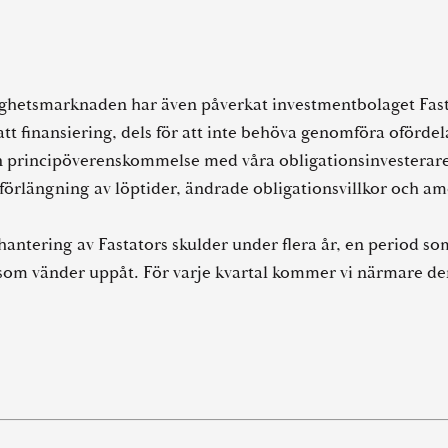
hetsmarknaden har även påverkat investmentbolaget Fastato
satt finansiering, dels för att inte behöva genomföra ofördel
i en principöverenskommelse med våra obligationsinvesterar
 förlängning av löptider, ändrade obligationsvillkor och am
 hantering av Fastators skulder under flera år, en period s
om vänder uppåt. För varje kvartal kommer vi närmare de