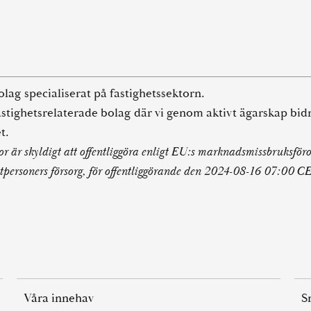
olag specialiserat på fastighetssektorn.
 fastighetsrelaterade bolag där vi genom aktivt ägarskap bidr
et.
r är skyldigt att offentliggöra enligt EU:s marknadsmissbruksf
ersoners försorg, för offentliggörande den 2024-08-16 07:00 C
Våra innehav
S