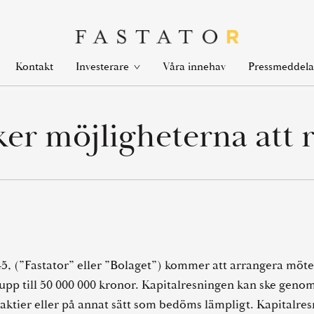
en
Open
Kontakt
Våra innehav
Investerare
Pressmeddel
k
link
nu
menu
er möjligheterna att r
5, (”Fastator” eller ”Bolaget”) kommer att arrangera möten
upp till 50 000 000 kronor. Kapitalresningen kan ske genom
a aktier eller på annat sätt som bedöms lämpligt. Kapitalr