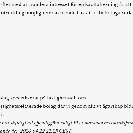
ftet med att sondera intresset för en kapitalresning är att
på utvecklingsmöjligheter avseende Fastators befintliga ver
lag specialiserat på fastighetssektorn.
 fastighetsrelaterade bolag där vi genom aktivt ägarskap bidr
t.
r är skyldigt att offentliggöra enligt EU:s marknadsmissbruksfö
görande den 2026-04-22 22:25 CEST.