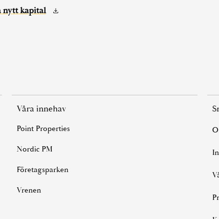
 nytt kapital
Våra innehav
S
Point Properties
Nordic PM
I
Företagsparken
Vrenen