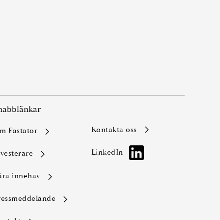
nabblänkar
kontakta oss
Om Fastator
LinkedIn
nvesterare
Våra innehav
Pressmeddelande