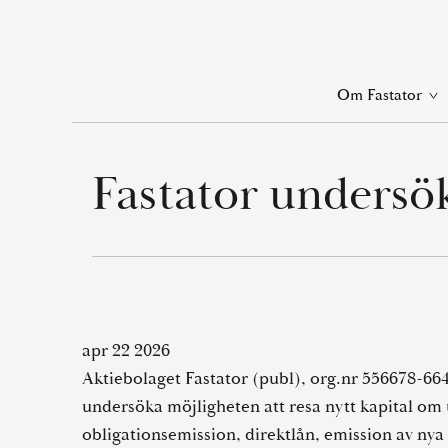
Skip
to
main
Op
Om Fastator
content
lin
me
Fastator undersök
apr 22 2026
Aktiebolaget Fastator (publ), org.nr 556678-664
undersöka möjligheten att resa nytt kapital om 
obligationsemission, direktlån, emission av ny