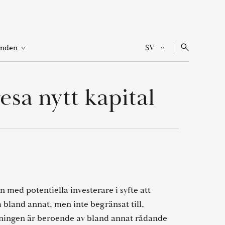
Open
Current
SV
anden
Search
link
language
Switch
EN
menu
Swedish,
to
click
English
to
esa nytt kapital
switch
language
 med potentiella investerare i syfte att
 bland annat, men inte begränsat till,
esningen är beroende av bland annat rådande