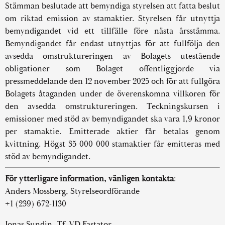
Stämman beslutade att bemyndiga styrelsen att fatta beslut
om riktad emission av stamaktier. Styrelsen får utnyttja
bemyndigandet vid ett tillfälle före nästa årsstämma.
Bemyndigandet får endast utnyttjas för att fullfölja den
avsedda omstruktureringen av Bolagets utestående
obligationer som Bolaget offentliggjorde via
pressmeddelande den 12 november 2025 och för att fullgöra
Bolagets åtaganden under de överenskomna villkoren för
den avsedda omstruktureringen. Teckningskursen i
emissioner med stöd av bemyndigandet ska vara 1,9 kronor
per stamaktie. Emitterade aktier får betalas genom
kvittning. Högst 35 000 000 stamaktier får emitteras med
stöd av bemyndigandet.
För ytterligare information, vänligen kontakta
:
Anders Mossberg, Styrelseordförande
+1 (239) 672-1130
Jonas Sundin, Tf. VD Fastator