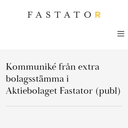
Skip
to
main
content
Open
men
Kommuniké från extra
bolagsstämma i
Aktiebolaget Fastator (publ)