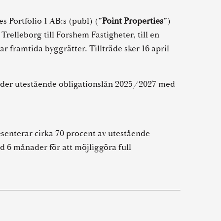
s Portfolio 1 AB:s (publ) (”
Point Properties
”)
Trelleborg till Forshem Fastigheter, till en
r framtida byggrätter. Tillträde sker 16 april
under utestående obligationslån 2025/2027 med
senterar cirka 70 procent av utestående
 6 månader för att möjliggöra full