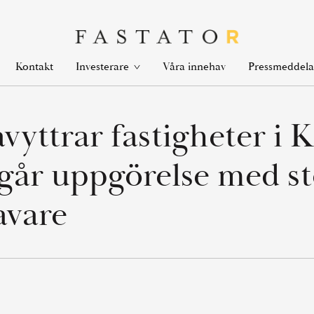
en
Open
Kontakt
Våra innehav
Investerare
Pressmeddel
k
link
nu
menu
avyttrar fastigheter i 
ngår uppgörelse med st
avare