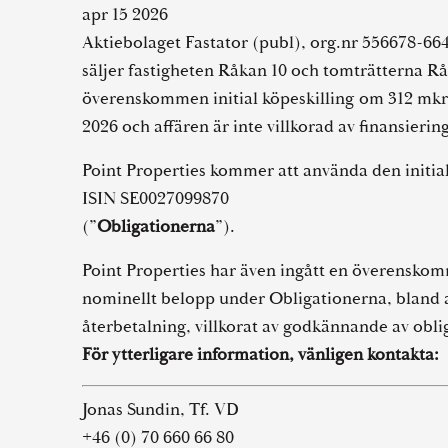
apr 15 2026
Aktiebolaget Fastator (publ), org.nr 556678-6645
säljer fastigheten Råkan 10 och tomträtterna Råk
överenskommen initial köpeskilling om 312 mkr. K
2026 och affären är inte villkorad av finansiering
Point Properties kommer att använda den initia
ISIN SE0027099870
(”
Obligationerna
”).
Point Properties har även ingått en överenskom
nominellt belopp under Obligationerna, bland a
återbetalning, villkorat av godkännande av oblig
För ytterligare information, vänligen kontakta:
Jonas Sundin, Tf. VD
+46 (0) 70 660 66 80