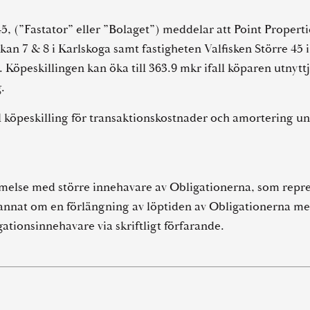
, (”Fastator” eller ”Bolaget”) meddelar att Point Propertie
an 7 & 8 i Karlskoga samt fastigheten Valfisken Större 45 i 
öpeskillingen kan öka till 363.9 mkr ifall köparen utnyttja
.
l köpeskilling för transaktionskostnader och amortering 
melse med större innehavare av Obligationerna, som repre
nnat om en förlängning av löptiden av Obligationerna med
ationsinnehavare via skriftligt förfarande.