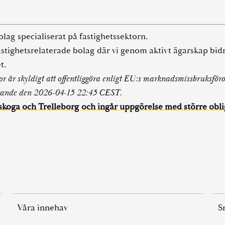
lag specialiserat på fastighetssektorn.
 fastighetsrelaterade bolag där vi genom aktivt ägarskap bidr
t.
r är skyldigt att offentliggöra enligt EU:s marknadsmissbruksfö
görande den 2026-04-15 22:45 CEST.
rlskoga och Trelleborg och ingår uppgörelse med större ob
Våra innehav
S