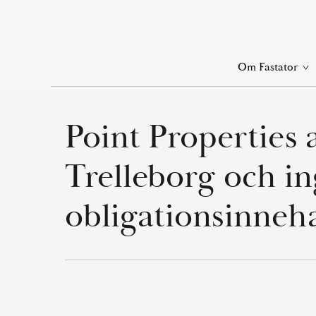
Skip
to
main
Op
Om Fastator
content
lin
me
Point Properties 
Trelleborg och i
obligationsinneh